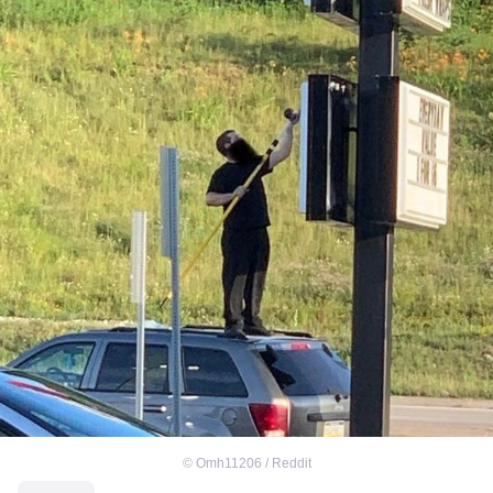
©
Omh11206 / Reddit