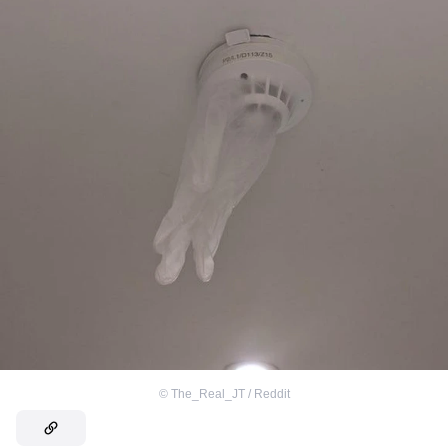
©
The_Real_JT / Reddit