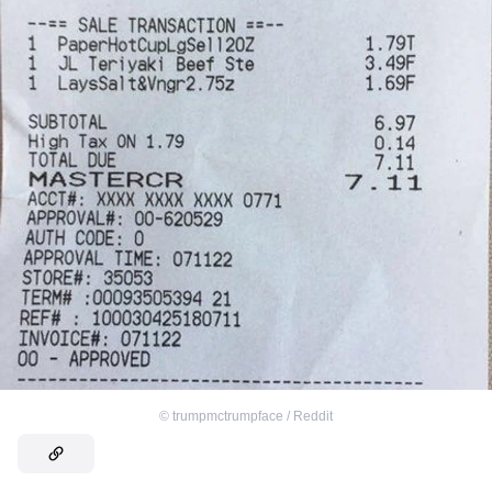
©
trumpmctrumpface / Reddit