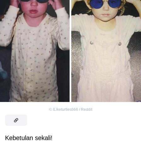
©
ILiketurtles666 / Reddit
Kebetulan sekali!