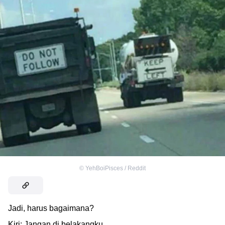
©
YehBoiPisces / Reddit
Jadi, harus bagaimana?
Kiri: Jangan di belakangku