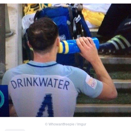
©
Whowantfreepie / Imgur