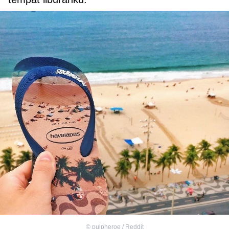
©
pulpheroe / Reddit