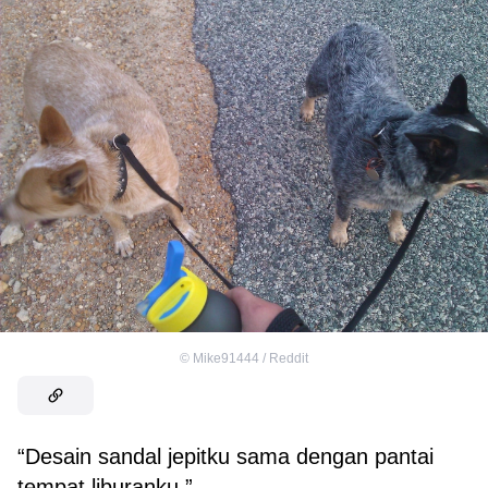
©
Mike91444 / Reddit
“Desain sandal jepitku sama dengan pantai
tempat liburanku.”