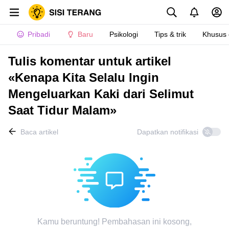
Pribadi
Baru
Psikologi
Tips & trik
Khusus
Tulis komentar untuk artikel
«Kenapa Kita Selalu Ingin
Mengeluarkan Kaki dari Selimut
Saat Tidur Malam»
Baca artikel
Dapatkan notifikasi
Kamu beruntung! Pembahasan ini kosong,