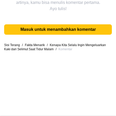
artinya, kamu bisa menulis komentar pertama.
Ayo tulis!
Masuk untuk menambahkan komentar
Sisi Terang
/
Fakta Menarik
/
Kenapa Kita Selalu Ingin Mengeluarkan
Kaki dari Selimut Saat Tidur Malam
/
Komentar