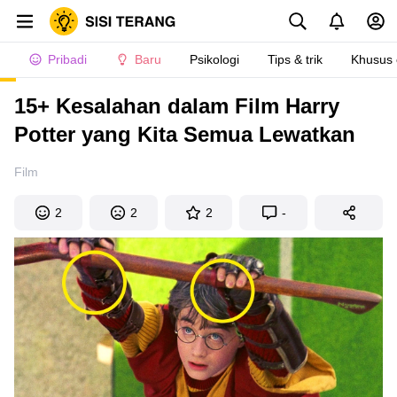
Pribadi
Baru
Psikologi
Tips & trik
Khusus
15+ Kesalahan dalam Film Harry
Potter yang Kita Semua Lewatkan
Film
2
2
2
-