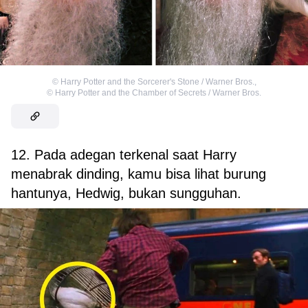
©
Harry Potter and the Sorcerer's Stone / Warner Bros.
,
©
Harry Potter and the Chamber of Secrets / Warner Bros.
12. Pada adegan terkenal saat Harry
menabrak dinding, kamu bisa lihat burung
hantunya, Hedwig, bukan sungguhan.