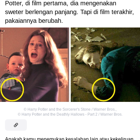
Potter, di film pertama, dia mengenakan
sweter berlengan panjang. Tapi di film terakhir,
pakaiannya berubah.
©
Harry Potter and the Sorcerer's Stone / Warner Bros.
,
©
Harry Potter and the Deathly Hallows - Part 2 / Warner Bros.
Apakah kamu menemukan kesalahan lain atau kekeliruan