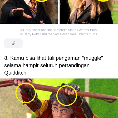
©
Harry Potter and the Sorcerer's Stone / Warner Bros.
,
©
Harry Potter and the Sorcerer's Stone / Warner Bros.
8. Kamu bisa lihat tali pengaman “muggle”
selama hampir seluruh pertandingan
Quidditch.