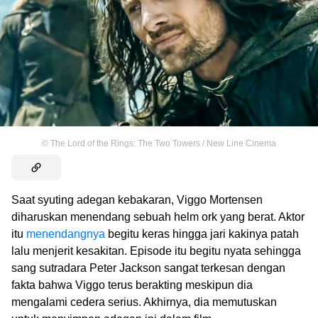
©
The Lord of the Rings: The Two Towers / New Line Cinema
Saat syuting adegan kebakaran, Viggo Mortensen
diharuskan menendang sebuah helm ork yang berat. Aktor
itu
menendangnya
begitu keras hingga jari kakinya patah
lalu menjerit kesakitan. Episode itu begitu nyata sehingga
sang sutradara Peter Jackson sangat terkesan dengan
fakta bahwa Viggo terus berakting meskipun dia
mengalami cedera serius. Akhirnya, dia memutuskan