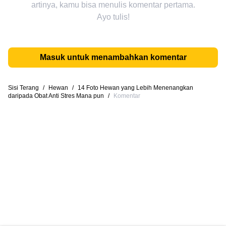
artinya, kamu bisa menulis komentar pertama.
Ayo tulis!
Masuk untuk menambahkan komentar
Sisi Terang
/
Hewan
/
14 Foto Hewan yang Lebih Menenangkan
daripada Obat Anti Stres Mana pun
/
Komentar