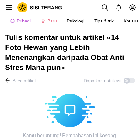
Pribadi
Baru
Psikologi
Tips & trik
Khusus
Tulis komentar untuk artikel «14
Foto Hewan yang Lebih
Menenangkan daripada Obat Anti
Stres Mana pun»
Baca artikel
Dapatkan notifikasi
Kamu beruntung! Pembahasan ini kosong,