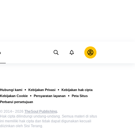
a
Hubungi kami
Kebijakan Privasi
Kebijakan hak cipta
Kebijakan Cookie
Persyaratan layanan
Peta Situs
Perbarui persetujuan
© 2014– 2026
TheSoul Publishing
.
Hak cipta dilindungi undang-undang. Semua materi di situs
ini memiliki hak cipta dan tidak dapat digunakan kecuali
diizinkan oleh Sisi Terang.