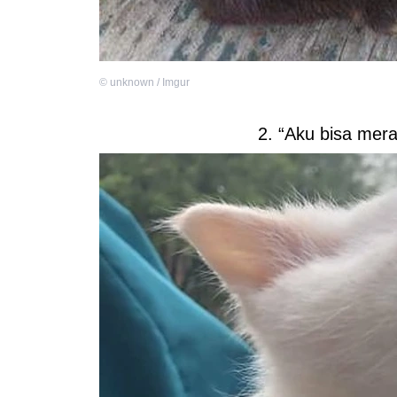
©
unknown / Imgur
2. “Aku bisa mer