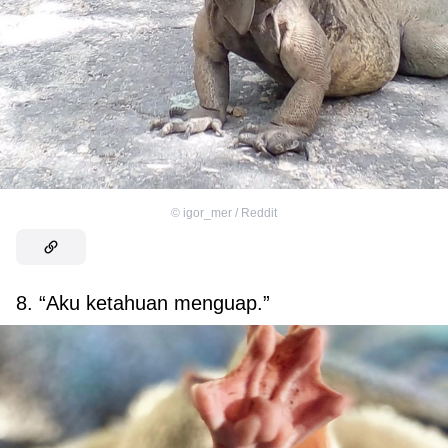
©
igor_mer / Reddit
8. “Aku ketahuan menguap.”