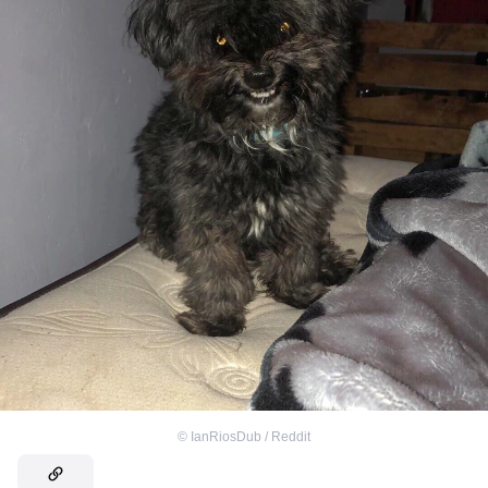
©
IanRiosDub / Reddit