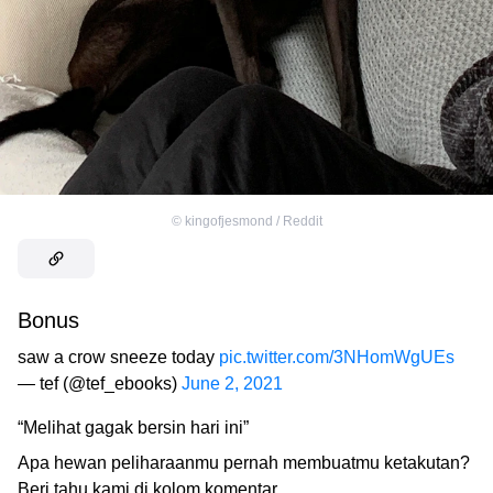
©
kingofjesmond / Reddit
Bonus
saw a crow sneeze today
pic.twitter.com/3NHomWgUEs
— tef (@tef_ebooks)
June 2, 2021
“Melihat gagak bersin hari ini”
Apa hewan peliharaanmu pernah membuatmu ketakutan?
Beri tahu kami di kolom komentar.