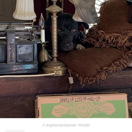
©
dogmomandauntie / Reddit