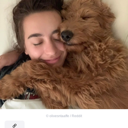
©
olivesntaaffe / Reddit