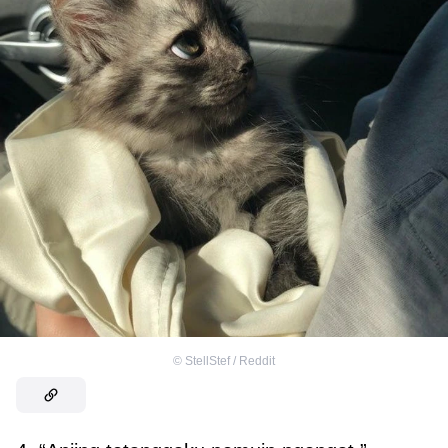
©
StellStef / Reddit