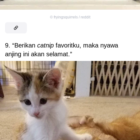
©
fryingsquirrels / reddit
9. “Berikan
catnip
favoritku, maka nyawa
anjing ini akan selamat.”