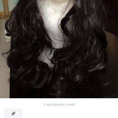
©
apenasumfa / reddit