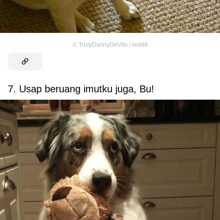
©
TrulyDannyDeVito / reddit
7. Usap beruang imutku juga, Bu!