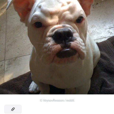
©
VoysovReason / reddit