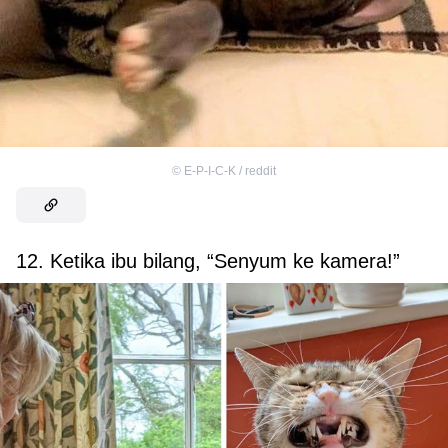
©
E-P-I-C-K / reddit
12. Ketika ibu bilang, “Senyum ke kamera!”