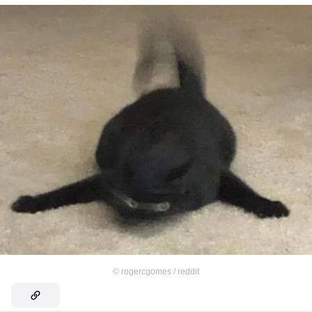
©
rogercgomes / reddit