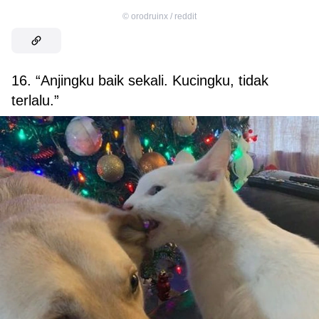
©
orodruinx / reddit
16. “Anjingku baik sekali. Kucingku, tidak
terlalu.”