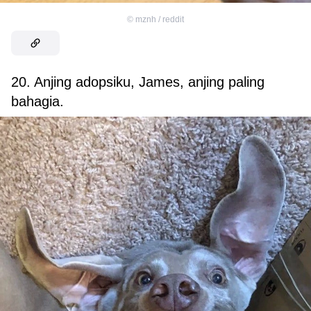
©
mznh / reddit
20. Anjing adopsiku, James, anjing paling
bahagia.