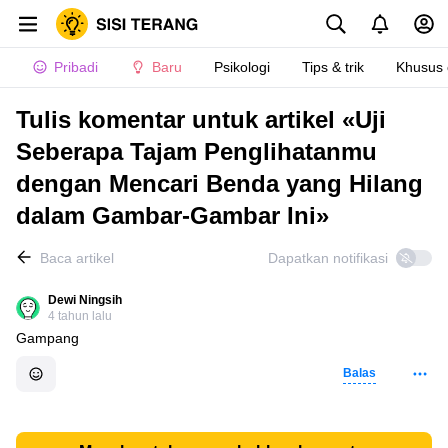
Pribadi
Baru
Psikologi
Tips & trik
Khusus
Tulis komentar untuk artikel «Uji
Seberapa Tajam Penglihatanmu
dengan Mencari Benda yang Hilang
dalam Gambar-Gambar Ini»
Baca artikel
Dapatkan notifikasi
Dewi Ningsih
4 tahun lalu
Gampang
Balas