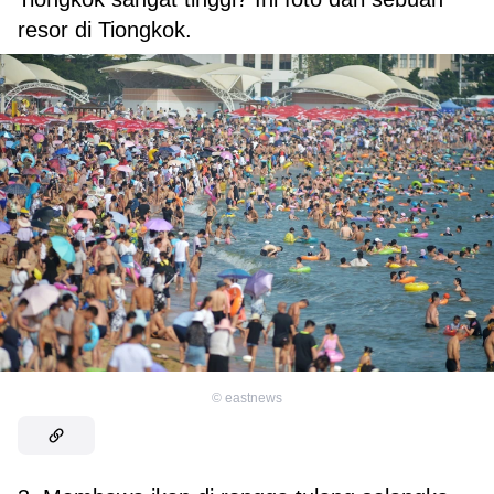
resor di Tiongkok.
©
eastnews