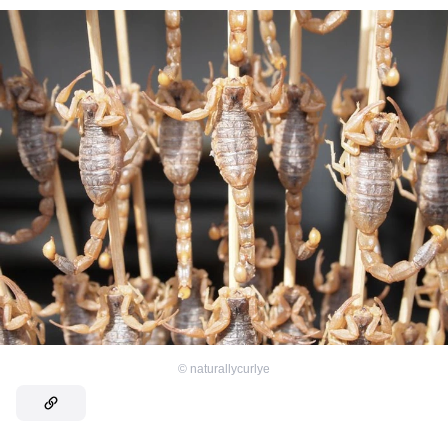
©
naturallycurlye