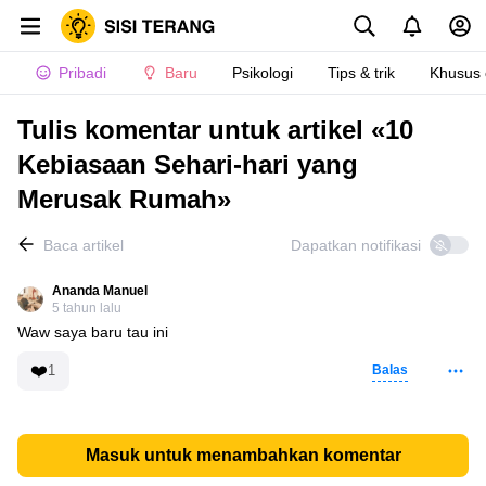
Pribadi
Baru
Psikologi
Tips & trik
Khusus
Tulis komentar untuk artikel «10
Kebiasaan Sehari-hari yang
Merusak Rumah»
Baca artikel
Dapatkan notifikasi
Ananda Manuel
5 tahun lalu
Waw saya baru tau ini
❤️
1
Balas
Masuk untuk menambahkan komentar