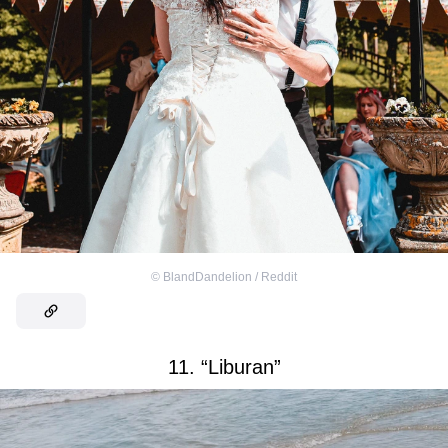
©
BlandDandelion / Reddit
11. “Liburan”