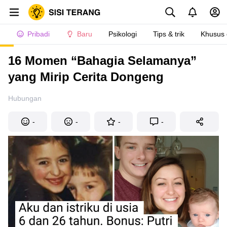
Pribadi
Baru
Psikologi
Tips & trik
Khusus
16 Momen “Bahagia Selamanya”
yang Mirip Cerita Dongeng
Hubungan
-
-
-
-