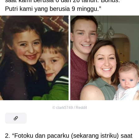
saat kami berusia 6 dan 26 tahun. Bonus:
Putri kami yang berusia 9 minggu.”
©
clark5749 / Reddit
2. “Fotoku dan pacarku (sekarang istriku) saat