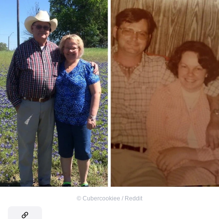
©
Cubercookiee / Reddit