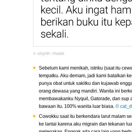
©
-eDgAR- / Reddit
Sebelum kami menikah, istriku (saat itu cewe
tempatku. Aku demam, jadi kami batalkan ke
punya obat untuk sakitku dan kujawab engg
orang dewasa yang mandiri. Wanita ini berke
membawakanku Nyquil, Gatorade, dan sup a
bawaan itu. 100% wanita luar biasa.
© cat_d
Cowokku saat itu berkendara larut malam s
ke lantai karena aku migrain dan tekanan lu
melegakan. Enggak ada cara lain yang berhas