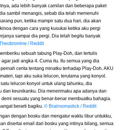
kutnya, ada lebih banyak camilan dan beberapa paket
 dia sambil menangis, sebab dia telah memenuhi
karang pun, ketika mampir satu dua hari, dia akan
inoa dengan cara yang kusukai ketika aku pergi
erjanya sampai dia pergi. Dia telah begitu banyak
heobromine / Reddit
emberiku sebuah tabung Play-Doh, dan tertulis
agar jadi angka 4. Cuma itu. Itu semua yang dia
 pernah cerita tentang minatku terhadap Play-Doh. AKU
ateri, tapi aku suka lelucon, terutama yang konyol.
atu lelucon konyol untuk ulang tahunku, dia
u dan keunikanku. Dia menerimaku apa adanya dan
l demi sesuatu yang benar-benar membuatku bahagia.
 sangat berarti bagiku.
© Brainsonastick / Reddit
ungan dengan bosku dan mengatur waktu libur untukku,
an disertai email dari bosku yang intinya bilang, semua