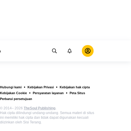
a
Hubungi kami
Kebijakan Privasi
Kebijakan hak cipta
Kebijakan Cookie
Persyaratan layanan
Peta Situs
Perbarui persetujuan
© 2014– 2026
TheSoul Publishing
.
Hak cipta dilindungi undang-undang. Semua materi di situs
ini memiliki hak cipta dan tidak dapat digunakan kecuali
diizinkan oleh Sisi Terang.