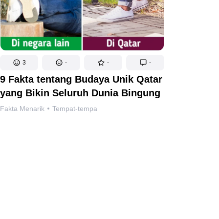
3
-
-
-
9 Fakta tentang Budaya Unik Qatar
yang Bikin Seluruh Dunia Bingung
Fakta Menarik
Tempat-tempa