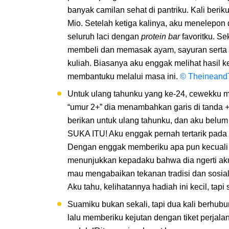
banyak camilan sehat di pantriku. Kali beri
Mio. Setelah ketiga kalinya, aku menelepon
seluruh laci dengan
protein bar
favoritku. Se
membeli dan memasak ayam, sayuran serta k
kuliah. Biasanya aku enggak melihat hasil k
membantuku melalui masa ini.
© TheineandT
Untuk ulang tahunku yang ke-24, cewekku m
“umur 2+” dia menambahkan garis di tanda + 
berikan untuk ulang tahunku, dan aku belum
SUKA ITU! Aku enggak pernah tertarik pada m
Dengan enggak memberiku apa pun kecuali s
menunjukkan kepadaku bahwa dia ngerti ak
mau mengabaikan tekanan tradisi dan sosia
Aku tahu, kelihatannya hadiah ini kecil, tapi
Suamiku bukan sekali, tapi dua kali berhub
lalu memberiku kejutan dengan tiket perjalan