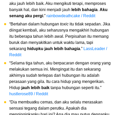
aku jauh lebih baik. Aku mengikuti terapi, memproses
banyak hal, dan kini menjadi jauh
lebih bahagia
.
Aku
senang aku pergi
.”
rainbowdeathcake / Reddit
“Bertahan dalam hubungan
toxic
itu tidak sepadan. Jika
diingat kembali, aku seharusnya mengakhiri hubungan
itu beberapa tahun lebih awal. Perpisahan itu memang
buruk dan menyakitkan untuk waktu lama, tapi
sekarang
hidupku jauh lebih bahagia
.”
LassLeader /
Reddit
“Selama tiga tahun, aku berpacaran dengan orang yang
melakukan semua ini. Mengingat itu dan sekarang
akhirnya sudah terlepas dari hubungan itu adalah
perasaan yang gila. Itu cara hidup yang mengerikan.
Hidup
jauh lebih baik
tanpa hubungan seperti itu.”
hustlerose89 / Reddit
“Dia membuatku cemas, dan aku selalu merasakan
sensasi tegang dalam perutku. Apakah dia
menginginkanku hari ini? Apa dia mau putus denganku