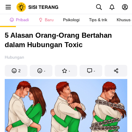
Pribadi
Baru
Psikologi
Tips & trik
Khusus
5 Alasan Orang-Orang Bertahan
dalam Hubungan Toxic
Hubungan
2
-
-
-