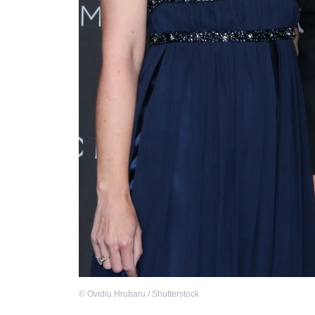
©
Ovidiu Hrubaru / Shutterstock