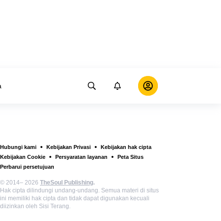
a
Hubungi kami
Kebijakan Privasi
Kebijakan hak cipta
Kebijakan Cookie
Persyaratan layanan
Peta Situs
Perbarui persetujuan
© 2014– 2026
TheSoul Publishing
.
Hak cipta dilindungi undang-undang. Semua materi di situs
ini memiliki hak cipta dan tidak dapat digunakan kecuali
diizinkan oleh Sisi Terang.