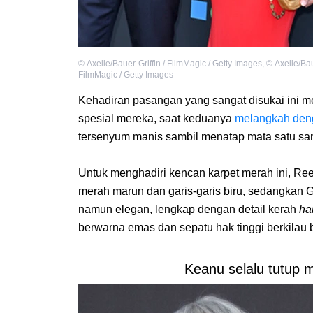
©
Axelle/Bauer-Griffin / FilmMagic / Getty Images
,
©
Axelle/Bau
FilmMagic / Getty Images
Kehadiran pasangan yang sangat disukai ini 
spesial mereka, saat keduanya
melangkah den
tersenyum manis sambil menatap mata satu s
Untuk menghadiri kencan karpet merah ini, Re
merah marun dan garis-garis biru, sedangkan
namun elegan, lengkap dengan detail kerah
ha
berwarna emas dan sepatu hak tinggi berkilau 
Keanu selalu tutup 