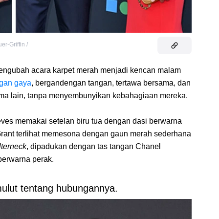
er-Griffin /
mengubah acara karpet merah menjadi kencan malam
gan gaya
, bergandengan tangan, tertawa bersama, dan
ama lain, tanpa menyembunyikan kebahagiaan mereka.
eves memakai setelan biru tua dengan dasi berwarna
 Grant terlihat memesona dengan gaun merah sederhana
lterneck
, dipadukan dengan tas tangan Chanel
berwarna perak.
mulut tentang hubungannya.