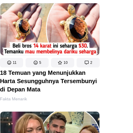
11
5
10
2
18 Temuan yang Menunjukkan
Harta Sesungguhnya Tersembunyi
di Depan Mata
Fakta Menarik