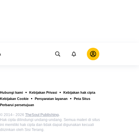
a
Hubungi kami
Kebijakan Privasi
Kebijakan hak cipta
Kebijakan Cookie
Persyaratan layanan
Peta Situs
Perbarui persetujuan
© 2014– 2026
TheSoul Publishing
.
Hak cipta dilindungi undang-undang. Semua materi di situs
ini memiliki hak cipta dan tidak dapat digunakan kecuali
diizinkan oleh Sisi Terang.