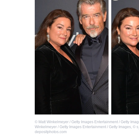
©
Matt Winkelmeyer / Getty Images Entertainment / Getty Ima
Winkelmeyer / Getty Images Entertainment / Getty Images
,
©
s
depositphotos.com