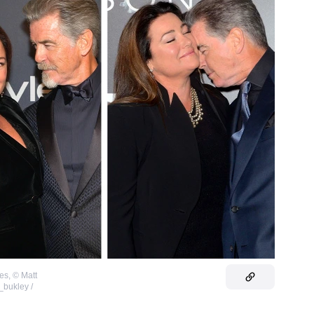
ges
,
©
Matt
_bukley /