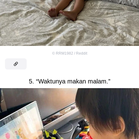
©
RRM1982 / Reddit
5. “Waktunya makan malam.”