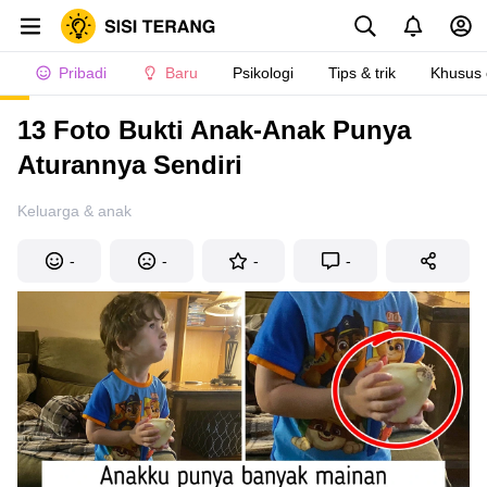
Pribadi
Baru
Psikologi
Tips & trik
Khusus
13 Foto Bukti Anak-Anak Punya
Aturannya Sendiri
Keluarga & anak
-
-
-
-