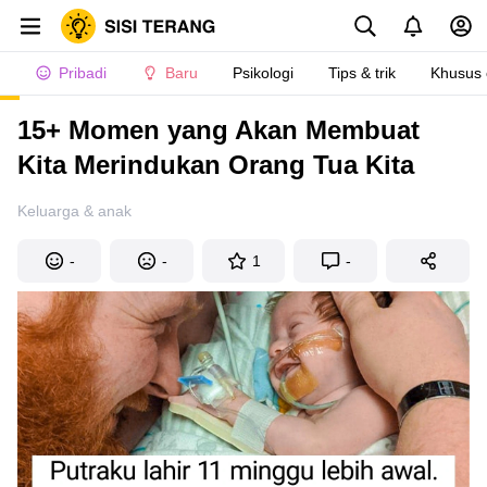
Pribadi
Baru
Psikologi
Tips & trik
Khusus
15+ Momen yang Akan Membuat
Kita Merindukan Orang Tua Kita
Keluarga & anak
-
-
1
-