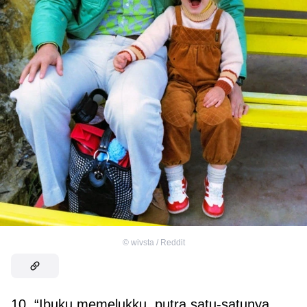
©
wivsta / Reddit
10. “Ibuku memelukku, putra satu-satunya.