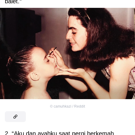
balet.”
©
camuhkazi / Reddit
2. “Aku dan ayahku saat pergi berkemah.