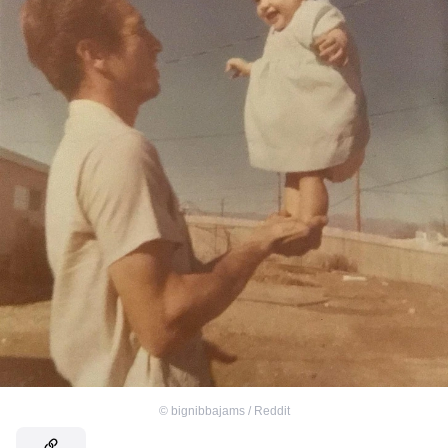
©
bignibbajams / Reddit