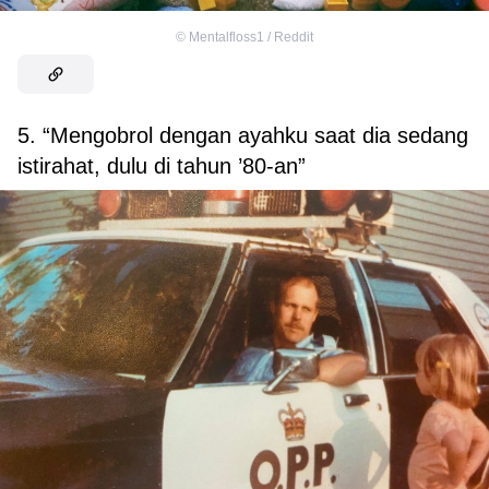
©
Mentalfloss1 / Reddit
5. “Mengobrol dengan ayahku saat dia sedang
istirahat, dulu di tahun ’80-an”