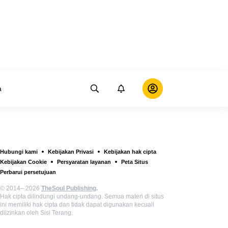
a
Hubungi kami
Kebijakan Privasi
Kebijakan hak cipta
Kebijakan Cookie
Persyaratan layanan
Peta Situs
Perbarui persetujuan
© 2014– 2026
TheSoul Publishing
.
Hak cipta dilindungi undang-undang. Semua materi di situs
ini memiliki hak cipta dan tidak dapat digunakan kecuali
diizinkan oleh Sisi Terang.