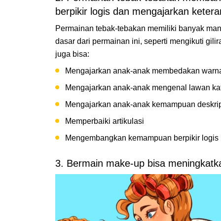
berpikir logis dan mengajarkan keter
Permainan tebak-tebakan memiliki banyak manf
dasar dari permainan ini, seperti mengikuti gili
juga bisa:
Mengajarkan anak-anak membedakan warn
Mengajarkan anak-anak mengenal lawan kata, 
Mengajarkan anak-anak kemampuan deskrips
Memperbaiki artikulasi
Mengembangkan kemampuan berpikir logis
3. Bermain make-up bisa meningkatka