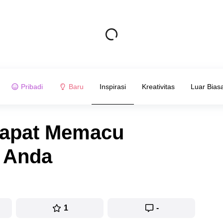
Pribadi
Baru
Inspirasi
Kreativitas
Luar Bias
Dapat Memacu
 Anda
1
-