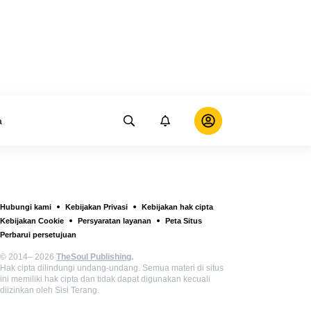
a
Hubungi kami
Kebijakan Privasi
Kebijakan hak cipta
Kebijakan Cookie
Persyaratan layanan
Peta Situs
Perbarui persetujuan
© 2014– 2026
TheSoul Publishing
.
Hak cipta dilindungi undang-undang. Semua materi di situs
ini memiliki hak cipta dan tidak dapat digunakan kecuali
diizinkan oleh Sisi Terang.