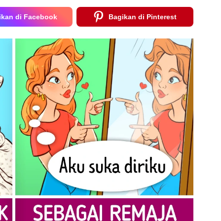
ikan di Facebook
Bagikan di Pinterest