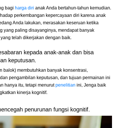
ng bagi
harga diri
anak Anda bertahun-tahun kemudian.
erhadap perkembangan kepercayaan diri karena anak
sedang Anda lakukan, merasakan keseruan ketika
ng yang paling disayanginya, mendapat banyak
 yang telah dikerjakan dengan baik.
esabaran kepada anak-anak dan bisa
an keputusan.
n balok) membutuhkan banyak konsentrasi,
dan pengambilan keputusan, dan tujuan permainan ini
n hanya itu, tetapi menurut
penelitian
ini, Jenga baik
atkan kinerja kognitif.
encegah penurunan fungsi kognitif.