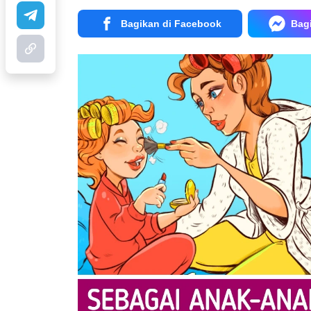
Bagikan di Facebook
Bag