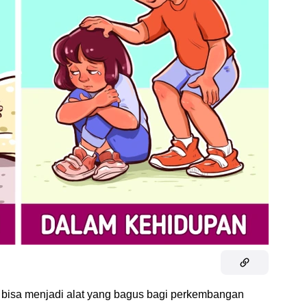
 bisa menjadi alat yang bagus bagi perkembangan