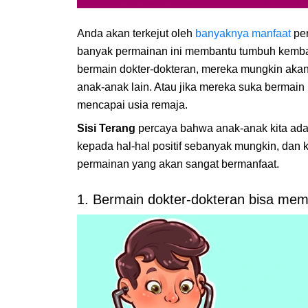
Anda akan terkejut oleh
banyaknya manfaat
per
banyak permainan ini membantu tumbuh kemb
bermain dokter-dokteran, mereka mungkin akan
anak-anak lain.
Atau jika mereka suka bermain 
mencapai usia remaja.
Sisi Terang
percaya bahwa anak-anak kita ad
kepada hal-hal positif sebanyak mungkin, dan 
permainan yang akan sangat bermanfaat.
1. Bermain dokter-dokteran bisa memb