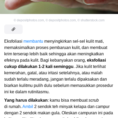
©
depositphotos.com
,
©
depositphotos.com
,
©
shutterstock.com
Eksfoliasi
membantu
menyingkirkan sel-sel kulit mati,
memaksimalkan proses pembaruan kulit, dan membuat
krim terserap lebih baik sehingga akan meningkatkan
efeknya pada kulit. Bagi kebanyakan orang,
eksfoliasi
cukup dilakukan 1-2 kali seminggu
. Jika kulit terlihat
kemerahan, gatal, atau iritasi setelahnya, atau malah
sudah terlalu meradang, jangan terlalu dipaksakan dan
biarkan kulitmu pulih dulu sebelum memasukkan prosedur
ini ke dalam rutinitasmu.
Yang harus dilakukan
: kamu bisa membuat
scrub
di rumah.
Ambil
2 sendok teh minyak kelapa dan campur
dengan 2 sendok makan gula. Oleskan campuran ini pada