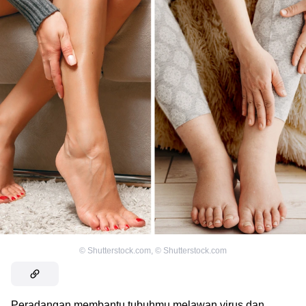
©
Shutterstock.com
,
©
Shutterstock.com
Peradangan membantu tubuhmu melawan virus dan