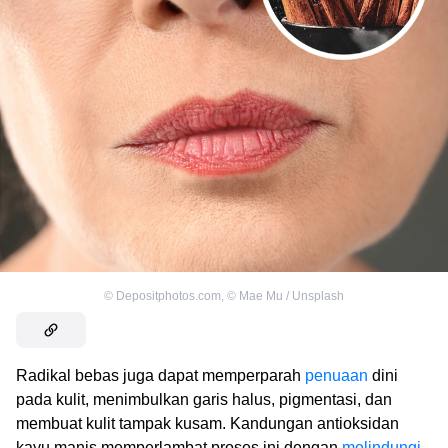
©
Depositphotos.com
,
©
Mae Mu / Unsplash
Radikal bebas juga dapat memperparah
penuaan
dini
pada kulit, menimbulkan garis halus, pigmentasi, dan
membuat kulit tampak kusam. Kandungan antioksidan
kayu manis memperlambat proses ini dengan
melindungi