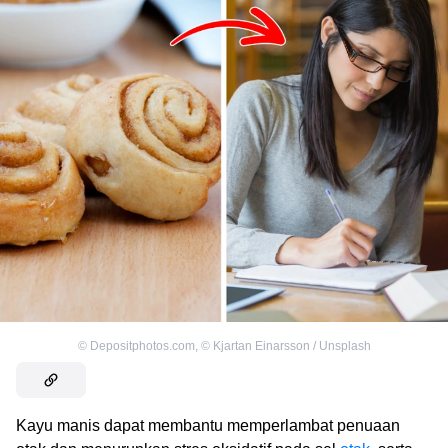
©
Depositphotos.com
,
©
Kjartan Einarsson / Unsplash
Kayu manis dapat membantu memperlambat penuaan