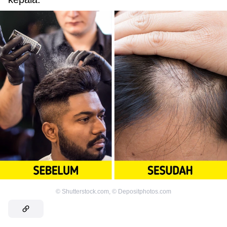
©
Shutterstock.com
,
©
Depositphotos.com