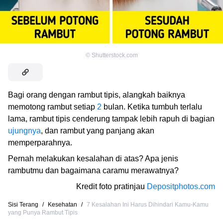
©
Shutterstock.com
Bagi orang dengan rambut tipis, alangkah baiknya
memotong rambut setiap
2
bulan. Ketika tumbuh terlalu
lama, rambut tipis cenderung tampak lebih rapuh di bagian
ujungnya
, dan rambut yang panjang akan
memperparahnya.
Pernah melakukan kesalahan di atas? Apa jenis
rambutmu dan bagaimana caramu merawatnya?
Kredit foto pratinjau
Depositphotos.com
Sisi Terang
/
Kesehatan
/
7 Kesalahan Ini Harus Dihindari Kamu-Kamu
yang Punya Rambut Tipis