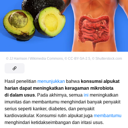
©
JJ Harrison / Wikimedia Commons
,
©
CC-BY-SA-2.5
,
©
Shutterstock.com
Hasil penelitian
menunjukkan
bahwa
konsumsi alpukat
harian dapat meningkatkan keragaman mikrobiota
di dalam usus
. Pada akhirnya, semua
ini
meningkatkan
imunitas dan membantumu menghindari banyak penyakit
serius seperti kanker, diabetes, dan penyakit
kardiovaskular. Konsumsi rutin alpukat juga
membantumu
menghindari ketidakseimbangan dan iritasi usus.