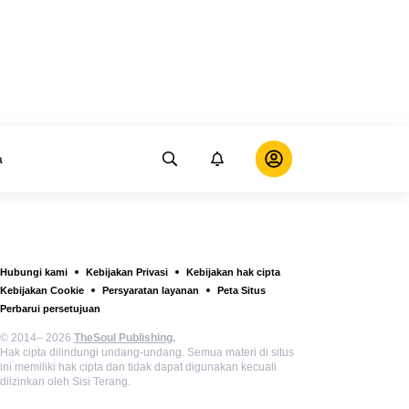
a
Hubungi kami
Kebijakan Privasi
Kebijakan hak cipta
Kebijakan Cookie
Persyaratan layanan
Peta Situs
Perbarui persetujuan
© 2014– 2026
TheSoul Publishing
.
Hak cipta dilindungi undang-undang. Semua materi di situs
ini memiliki hak cipta dan tidak dapat digunakan kecuali
diizinkan oleh Sisi Terang.