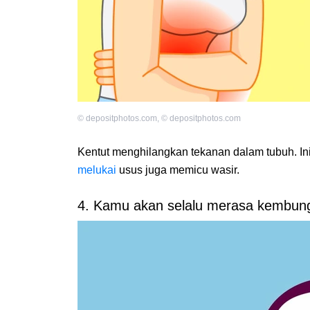
©
depositphotos.com
,
©
depositphotos.com
Kentut menghilangkan tekanan dalam tubuh. In
melukai
usus juga memicu wasir.
4. Kamu akan selalu merasa kembun