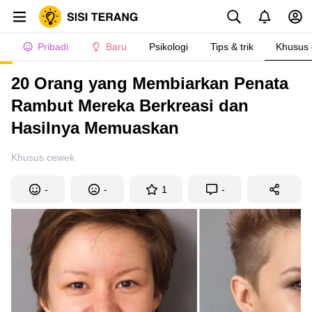
Pribadi
Baru
Psikologi
Tips & trik
Khusus
20 Orang yang Membiarkan Penata
Rambut Mereka Berkreasi dan
Hasilnya Memuaskan
Khusus cewek
-
-
1
-