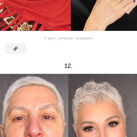
©
goar_avetisyan / Instagram
12.