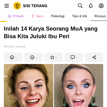
Pribadi
Baru
Psikologi
Tips & trik
Khusus
Inilah 14 Karya Seorang MuA yang
Bisa Kita Juluki Ibu Peri
Khusus cewek
-
-
-
-