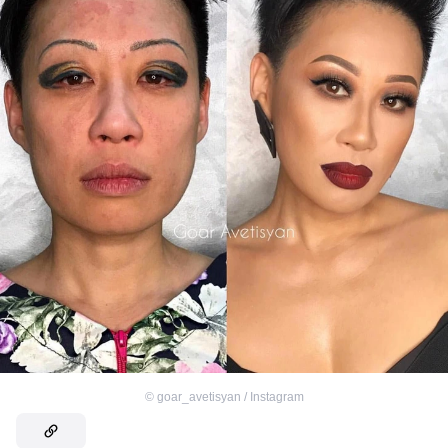
©
goar_avetisyan / Instagram