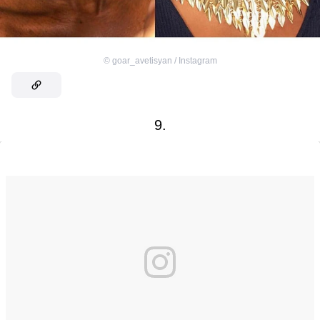
©
goar_avetisyan / Instagram
9.