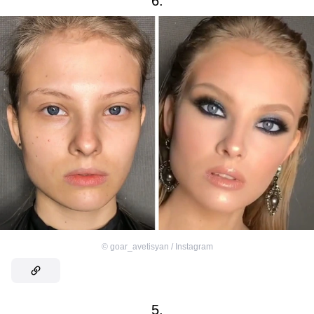
6.
©
goar_avetisyan / Instagram
5.