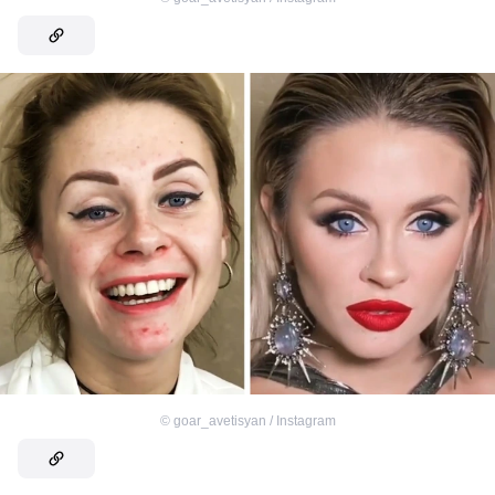
©
goar_avetisyan / Instagram