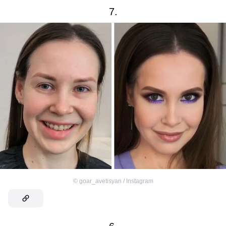
7.
©
goar_avetisyan / Instagram