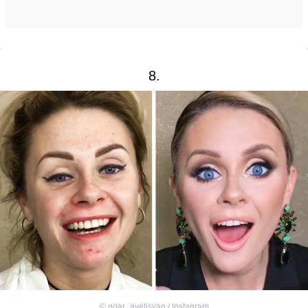
8.
©
goar_avetisyan / Instagram