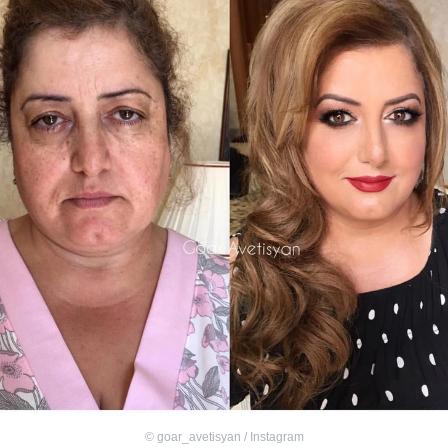
©
goar_avetisyan / Instagram