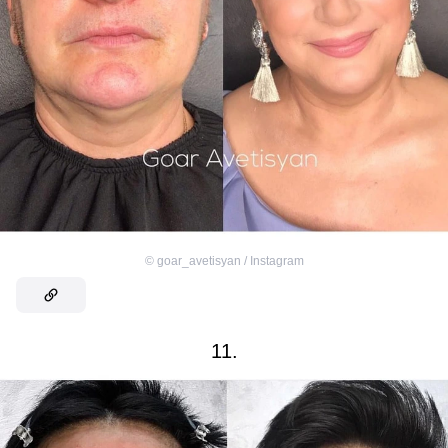
©
goar_avetisyan / Instagram
11.