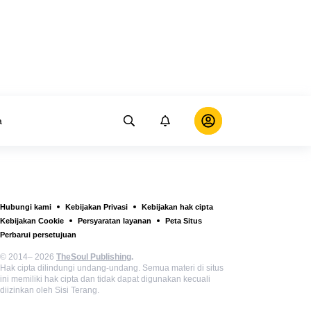
a
Hubungi kami
Kebijakan Privasi
Kebijakan hak cipta
Kebijakan Cookie
Persyaratan layanan
Peta Situs
Perbarui persetujuan
© 2014– 2026
TheSoul Publishing
.
Hak cipta dilindungi undang-undang. Semua materi di situs
ini memiliki hak cipta dan tidak dapat digunakan kecuali
diizinkan oleh Sisi Terang.