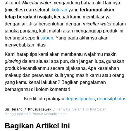
alkohol.
Micellar water
mengandung bahan aktif lainnya
(micelles) dan seluruh
kotoran
yang
terkumpul akan
tetap berada di wajah
, kecuali kamu membilasnya
dengan air. Jika bersentuhan dengan
micellar water
dalam
jangka panjang, kulit malah akan menganggap produk ini
berfungsi seperti
sabun
. Yang pada akhirnya akan
menyebabkan iritasi.
Kami harap tips kami akan membantu wajahmu makin
glowing
dalam situasi apa pun, dan jangan lupa, gunakan
produk kecantikanmu secara bijaksana. Apa kesalahan
makeup dan perawatan kulit yang masih kamu atau orang
yang kamu kenal lakukan? Bagikan pengalaman
berhargamu di kolom komentar!
Kredit foto pratinjau
depositphotos
,
depositphotos
Sisi Terang
/
Khusus cewek
/
Ternyata, Selama Ini Kita Salah
Menggunakan 8 Produk Kecantikan Ini
Bagikan Artikel Ini