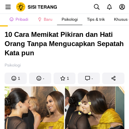
Pribadi
Baru
Psikologi
Tips & trik
Khusus
10 Cara Memikat Pikiran dan Hati
Orang Tanpa Mengucapkan Sepatah
Kata pun
Psikologi
1
-
1
-