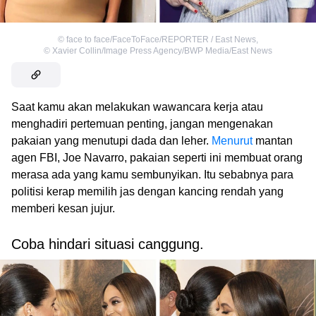
©
face to face/FaceToFace/REPORTER / East News
,
©
Xavier Collin/Image Press Agency/BWP Media/East News
Saat kamu akan melakukan wawancara kerja atau
menghadiri pertemuan penting, jangan mengenakan
pakaian yang menutupi dada dan leher.
Menurut
mantan
agen FBI, Joe Navarro, pakaian seperti ini membuat orang
merasa ada yang kamu sembunyikan. Itu sebabnya para
politisi kerap memilih jas dengan kancing rendah yang
memberi kesan jujur.
Coba hindari situasi canggung.