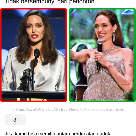
Tidak bersembunyi dari penonton.
©
Chris Pizzello/Invision/AP / East News
,
©
Aflo Images / East News
Jika kamu bisa memilih antara berdiri atau duduk