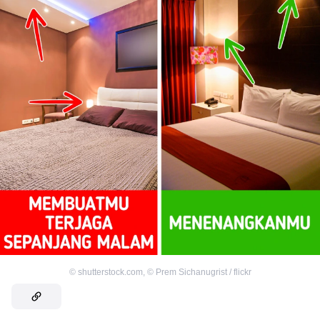
©
shutterstock.com
,
©
Prem Sichanugrist / flickr