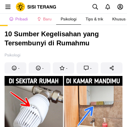
Pribadi
Baru
Psikologi
Tips & trik
Khusus
10 Sumber Kegelisahan yang
Tersembunyi di Rumahmu
Psikologi
-
-
-
-