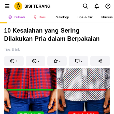
Pribadi
Baru
Psikologi
Tips & trik
Khusus
10 Kesalahan yang Sering
Dilakukan Pria dalam Berpakaian
Tips & trik
1
-
-
-