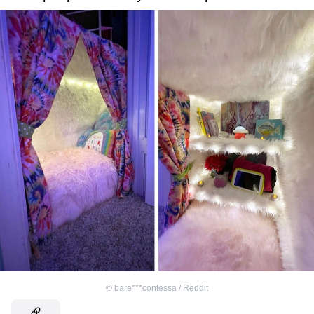
©
bare***contessa / Reddit