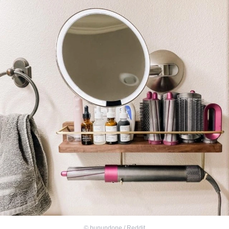
©
bunundone / Reddit