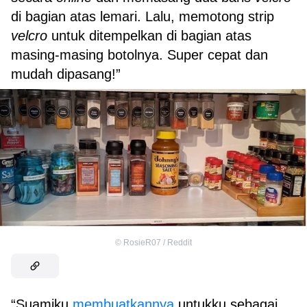
di bagian atas lemari. Lalu, memotong strip
velcro
untuk ditempelkan di bagian atas
masing-masing botolnya. Super cepat dan
mudah dipasang!”
©
RosieR07 / Reddit
“Suamiku
membuatkannya
untukku sebagai