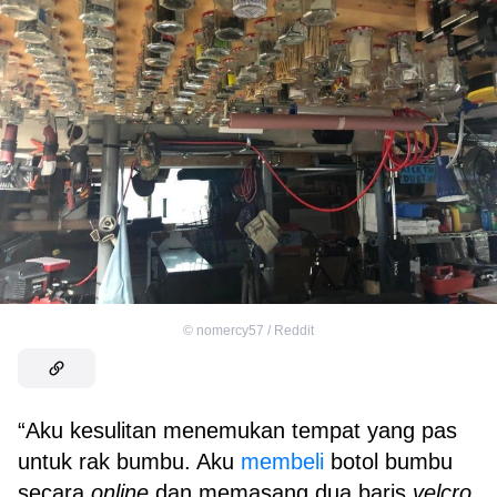
©
nomercy57 / Reddit
“Aku kesulitan menemukan tempat yang pas
untuk rak bumbu. Aku
membeli
botol bumbu
secara
online
dan memasang dua baris
velcro