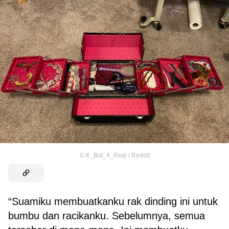
©
K_But_4_Real / Reddit
“Suamiku membuatkanku rak dinding ini untuk
bumbu dan racikanku. Sebelumnya, semua