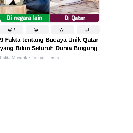
3
-
-
-
9 Fakta tentang Budaya Unik Qatar
yang Bikin Seluruh Dunia Bingung
Fakta Menarik
Tempat-tempa