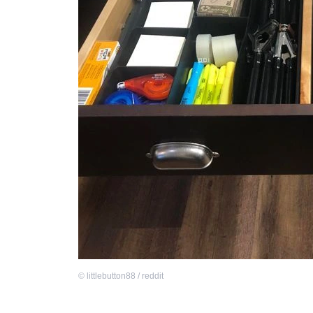
©
littlebutton88 / reddit