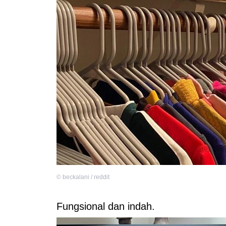
©
beckalani / reddit
Fungsional dan indah.