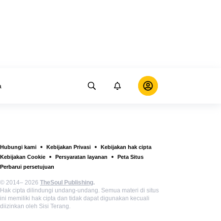
a
Hubungi kami
Kebijakan Privasi
Kebijakan hak cipta
Kebijakan Cookie
Persyaratan layanan
Peta Situs
Perbarui persetujuan
© 2014– 2026
TheSoul Publishing
.
Hak cipta dilindungi undang-undang. Semua materi di situs
ini memiliki hak cipta dan tidak dapat digunakan kecuali
diizinkan oleh Sisi Terang.