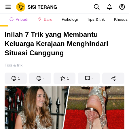
Pribadi
Baru
Psikologi
Tips & trik
Khusus
Inilah 7 Trik yang Membantu
Keluarga Kerajaan Menghindari
Situasi Canggung
Tips & trik
1
-
1
-