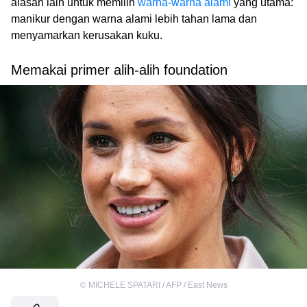
alasan lain untuk memilih
warna-warna alami
yang utama:
manikur dengan warna alami lebih tahan lama dan
menyamarkan kerusakan kuku.
Memakai primer alih-alih foundation
©
MICHELE SPATARI / AFP / East News