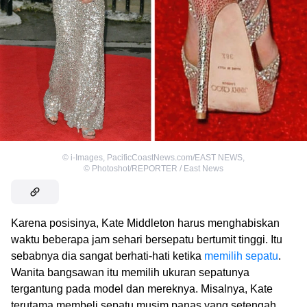
©
i-Images, PacificCoastNews.com/EAST NEWS
,
©
Photoshot/REPORTER / East News
Karena posisinya, Kate Middleton harus menghabiskan
waktu beberapa jam sehari bersepatu bertumit tinggi. Itu
sebabnya dia sangat berhati-hati ketika
memilih sepatu
.
Wanita bangsawan itu memilih ukuran sepatunya
tergantung pada model dan mereknya. Misalnya, Kate
terutama membeli sepatu musim panas yang setengah