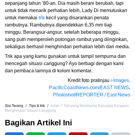
sepanjang tahun ’80-an. Dia masih berani berubah, tapi
untuk tidak menarik perhatian lebih, Lady Di memutuskan
untuk memakai
trik
kecil yang disarankan penata
rambutnya. Rambutnya dipendekkan 6,35 mm tiap
minggu. Berangsur-angsur, setelah beberapa minggu,
sang putri memperoleh potongan rambut yang diinginkan,
sekaligus berhasil menghindari perhatian lebih dari media.
Trik apa yang kamu gunakan untuk tampil sempurna dan
mencegah situasi canggung? Ayo berbagi dengan kami
dan pembaca lainnya di kolom komentar.
Kredit foto pratinjau
i-Images,
PacificCoastNews.com/EAST NEWS
,
Photoshot/REPORTER / East News
Sisi Terang
/
Tips & trik
/
Inilah 7 Trik yang Membantu Keluarga Kerajaan
Menghindari Situasi Canggung
Bagikan Artikel Ini