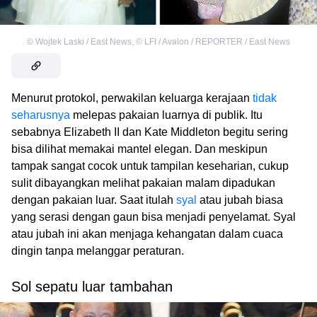
©
Wojtek Laski / East News
,
©
LFI / Avalon / REPORTER / East News
Menurut protokol, perwakilan keluarga kerajaan
tidak
seharusnya
melepas pakaian luarnya di publik. Itu
sebabnya Elizabeth II dan Kate Middleton begitu sering
bisa dilihat memakai mantel elegan. Dan meskipun
tampak sangat cocok untuk tampilan keseharian, cukup
sulit dibayangkan melihat pakaian malam dipadukan
dengan pakaian luar. Saat itulah
syal
atau jubah biasa
yang serasi dengan gaun bisa menjadi penyelamat. Syal
atau jubah ini akan menjaga kehangatan dalam cuaca
dingin tanpa melanggar peraturan.
Sol sepatu luar tambahan