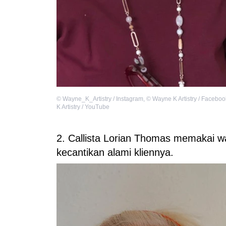
©
Wayne_K_Artistry / Instagram
,
©
Wayne K Artistry / Faceboo
K Artistry / YouTube
2. Callista Lorian Thomas memakai w
kecantikan alami kliennya.