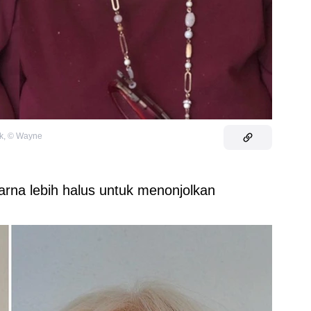
k
,
©
Wayne
arna lebih halus untuk menonjolkan