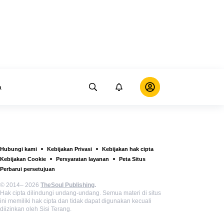
a
Hubungi kami
Kebijakan Privasi
Kebijakan hak cipta
Kebijakan Cookie
Persyaratan layanan
Peta Situs
Perbarui persetujuan
© 2014– 2026
TheSoul Publishing
.
Hak cipta dilindungi undang-undang. Semua materi di situs
ini memiliki hak cipta dan tidak dapat digunakan kecuali
diizinkan oleh Sisi Terang.