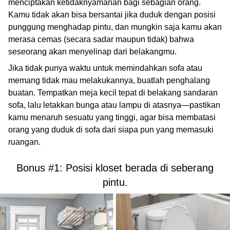
menciptakan ketidaknyamanan bagi sebagian orang.
Kamu tidak akan bisa bersantai jika duduk dengan posisi
punggung menghadap pintu, dan mungkin saja kamu akan
merasa cemas (secara sadar maupun tidak) bahwa
seseorang akan menyelinap dari belakangmu.
Jika tidak punya waktu untuk memindahkan sofa atau
memang tidak mau melakukannya, buatlah penghalang
buatan. Tempatkan meja kecil tepat di belakang sandaran
sofa, lalu letakkan bunga atau lampu di atasnya—pastikan
kamu menaruh sesuatu yang tinggi, agar bisa membatasi
orang yang duduk di sofa dari siapa pun yang memasuki
ruangan.
Bonus #1: Posisi kloset berada di seberang
pintu.