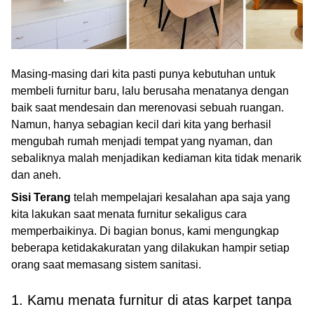
Masing-masing dari kita pasti punya kebutuhan untuk
membeli furnitur baru, lalu berusaha menatanya dengan
baik saat mendesain dan merenovasi sebuah ruangan.
Namun, hanya sebagian kecil dari kita yang berhasil
mengubah rumah menjadi tempat yang nyaman, dan
sebaliknya malah menjadikan kediaman kita tidak menarik
dan aneh.
Sisi Terang
telah mempelajari kesalahan apa saja yang
kita lakukan saat menata furnitur sekaligus cara
memperbaikinya. Di bagian bonus, kami mengungkap
beberapa ketidakakuratan yang dilakukan hampir setiap
orang saat memasang sistem sanitasi.
1. Kamu menata furnitur di atas karpet tanpa