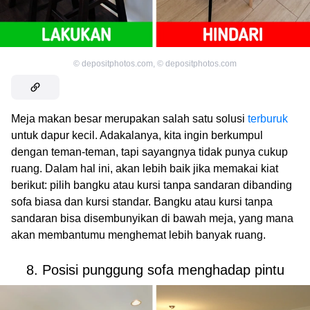
©
depositphotos.com
,
©
depositphotos.com
Meja makan besar merupakan salah satu solusi
terburuk
untuk dapur kecil. Adakalanya, kita ingin berkumpul
dengan teman-teman, tapi sayangnya tidak punya cukup
ruang. Dalam hal ini, akan lebih baik jika memakai kiat
berikut: pilih bangku atau kursi tanpa sandaran dibanding
sofa biasa dan kursi standar. Bangku atau kursi tanpa
sandaran bisa disembunyikan di bawah meja, yang mana
akan membantumu menghemat lebih banyak ruang.
8. Posisi punggung sofa menghadap pintu