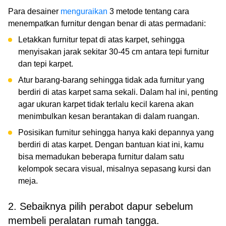
Para desainer
menguraikan
3 metode tentang cara
menempatkan furnitur dengan benar di atas permadani:
Letakkan furnitur tepat di atas karpet, sehingga
menyisakan jarak sekitar 30-45 cm antara tepi furnitur
dan tepi karpet.
Atur barang-barang sehingga tidak ada furnitur yang
berdiri di atas karpet sama sekali. Dalam hal ini, penting
agar ukuran karpet tidak terlalu kecil karena akan
menimbulkan kesan berantakan di dalam ruangan.
Posisikan furnitur sehingga hanya kaki depannya yang
berdiri di atas karpet. Dengan bantuan kiat ini, kamu
bisa memadukan beberapa furnitur dalam satu
kelompok secara visual, misalnya sepasang kursi dan
meja.
2. Sebaiknya pilih perabot dapur sebelum
membeli peralatan rumah tangga.