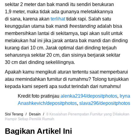
sekitar 2 meter dan bak mandi itu sendiri berukuran
1,9 meter, maka tidak ada gunanya meletakkannya
di sana, karena akan
terlihat
tidak rapi. Salah satu
keunggulan utama bak mandi
freestanding
adalah bisa
membersihkan lantai di sekitarnya, tapi akan sulit untuk
melakukan hal ini jika jarak antara bak mandi dan dinding
kurang dari 10 cm. Jarak optimal dari dinding terjauh
seharusnya sekitar 20 cm, dan sisinya berjarak sekitar
30 cm dari dinding sekelilingnya.
Apakah kamu mengikuti aturan tertentu saat memperbarui
atau memindahkan furnitur di rumahmu? Tolong tunjukkan
kepada kami seperti apa sudut terindah dari rumahmu!
Kredit foto pratinjau
alenka2194/depositphotos
,
Iryna
Anashkevich/depositphotos
,
slava296/depositphotos
Sisi Terang
/
Desain
/
8 Kesalahan Penempatan Furnitur yang Dilakukan
Hampir Setiap Pemilik Rumah
Bagikan Artikel Ini