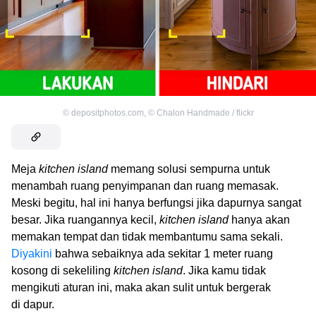
©
depositphotos.com
,
©
Chalon Handmade / flickr
Meja
kitchen island
memang solusi sempurna untuk
menambah ruang penyimpanan dan ruang memasak.
Meski begitu, hal ini hanya berfungsi jika dapurnya sangat
besar. Jika ruangannya kecil,
kitchen island
hanya akan
memakan tempat dan tidak membantumu sama sekali.
Diyakini
bahwa sebaiknya ada sekitar 1 meter ruang
kosong di sekeliling
kitchen island
. Jika kamu tidak
mengikuti aturan ini, maka akan sulit untuk bergerak
di dapur.