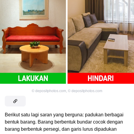
©
depositphotos.com
,
©
depositphotos.com
Berikut satu lagi saran yang berguna: padukan berbagai
bentuk barang. Barang berbentuk bundar cocok dengan
barang berbentuk persegi, dan garis lurus dipadukan