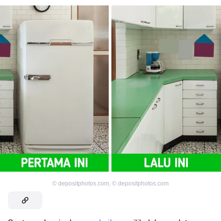
©
depositphotos.com
,
©
depositphotos.com