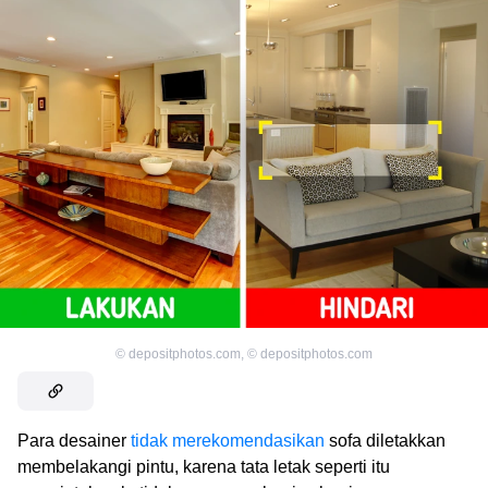
©
depositphotos.com
,
©
depositphotos.com
Para desainer
tidak merekomendasikan
sofa diletakkan
membelakangi pintu, karena tata letak seperti itu