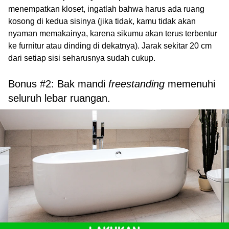
menempatkan kloset, ingatlah bahwa harus ada ruang
kosong di kedua sisinya (jika tidak, kamu tidak akan
nyaman memakainya, karena sikumu akan terus terbentur
ke furnitur atau dinding di dekatnya). Jarak sekitar 20 cm
dari setiap sisi seharusnya sudah cukup.
Bonus #2: Bak mandi
freestanding
memenuhi
seluruh lebar ruangan.