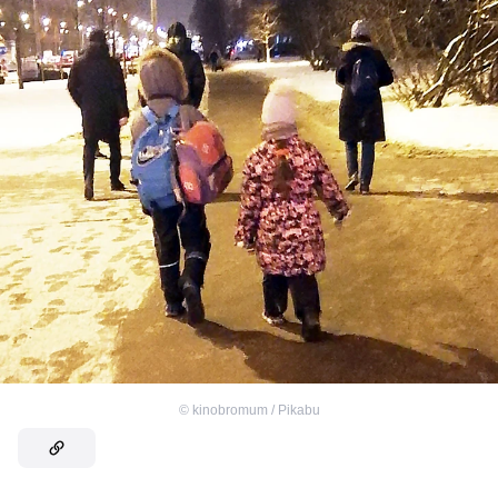
©
kinobromum / Pikabu