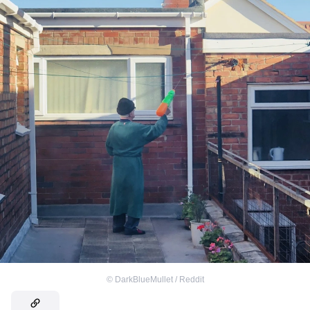
©
DarkBlueMullet / Reddit