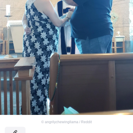
©
angrilychewingllama / Reddit