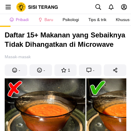
Pribadi
Baru
Psikologi
Tips & trik
Khusus
Daftar 15+ Makanan yang Sebaiknya
Tidak Dihangatkan di Microwave
Masak-masak
-
-
1
-