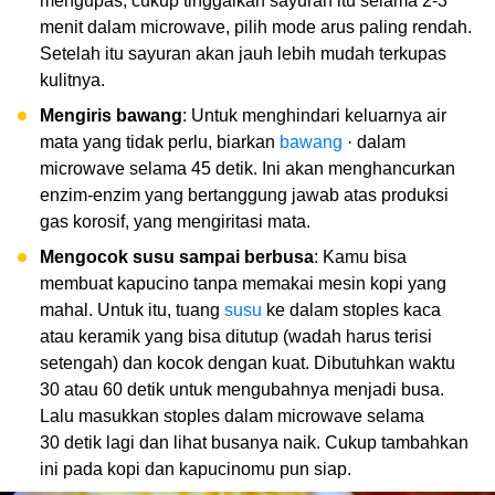
mengupas, cukup tinggalkan sayuran itu selama 2-3
menit dalam microwave, pilih mode arus paling rendah.
Setelah itu sayuran akan jauh lebih mudah terkupas
kulitnya.
Mengiris bawang
: Untuk menghindari keluarnya air
mata yang tidak perlu, biarkan
bawang
· dalam
microwave selama 45 detik. Ini akan menghancurkan
enzim-enzim yang bertanggung jawab atas produksi
gas korosif, yang mengiritasi mata.
Mengocok susu sampai berbusa
: Kamu bisa
membuat kapucino tanpa memakai mesin kopi yang
mahal. Untuk itu, tuang
susu
ke dalam stoples kaca
atau keramik yang bisa ditutup (wadah harus terisi
setengah) dan kocok dengan kuat. Dibutuhkan waktu
30 atau 60 detik untuk mengubahnya menjadi busa.
Lalu masukkan stoples dalam microwave selama
30 detik lagi dan lihat busanya naik. Cukup tambahkan
ini pada kopi dan kapucinomu pun siap.