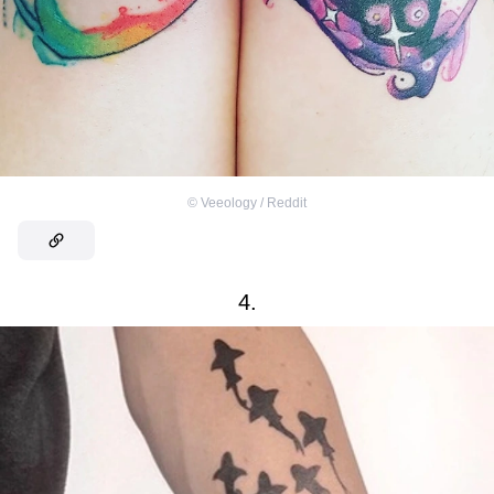
©
Veeology / Reddit
4.