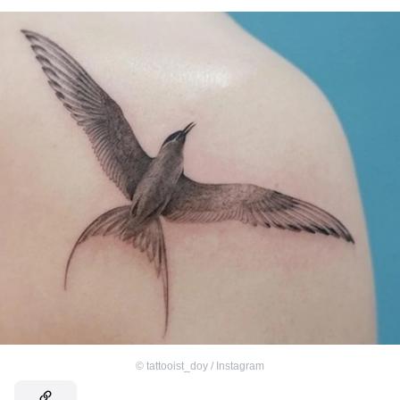
©
tattooist_doy / Instagram