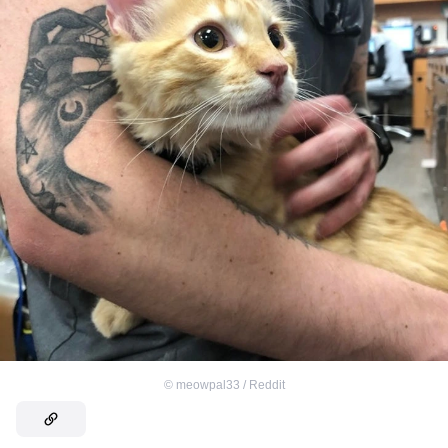
©
meowpal33 / Reddit