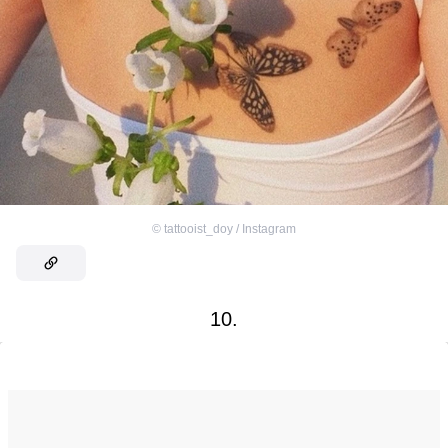
©
tattooist_doy / Instagram
10.