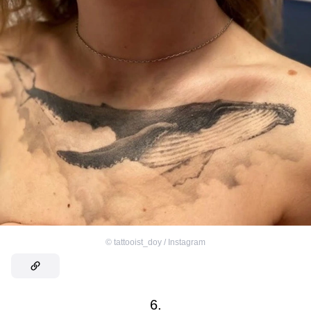
©
tattooist_doy / Instagram
6.