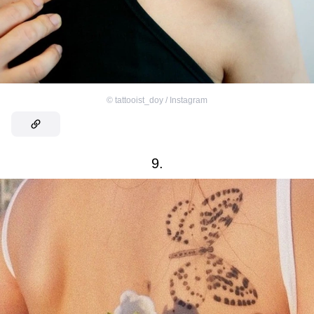
©
tattooist_doy / Instagram
9.