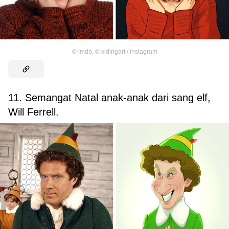
©
imdb
,
©
xidingart / instagram
11. Semangat Natal anak-anak dari sang elf,
Will Ferrell.