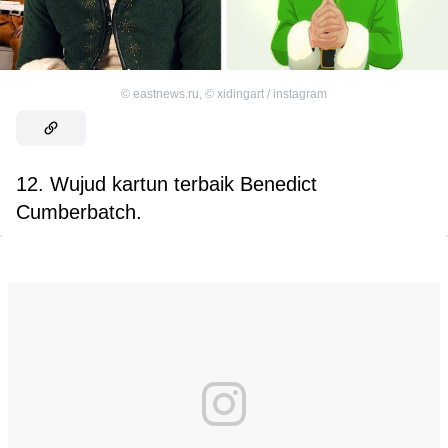
©
eastnews.ru
,
©
xidingart / instagram
12. Wujud kartun terbaik Benedict
Cumberbatch.