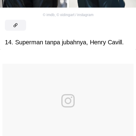
©
imdb
,
©
xidingart / instagram
14. Superman tanpa jubahnya, Henry Cavill.