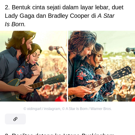
2. Bentuk cinta sejati dalam layar lebar, duet
Lady Gaga dan Bradley Cooper di
A Star
Is Born.
©
xidingart / instagram
,
©
A Star Is Born / Warner Bros.