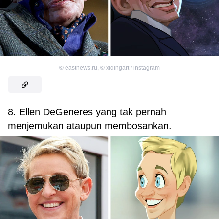
©
eastnews.ru
,
©
xidingart / instagram
8. Ellen DeGeneres yang tak pernah
menjemukan ataupun membosankan.