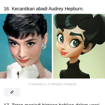
16. Kecantikan abadi Audrey Hepburn.
©
eastnews.ru
,
©
xidingart / instagram