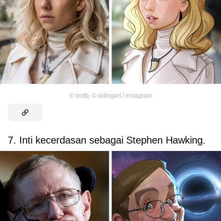
©
imdb
,
©
xidingart / instagram
7. Inti kecerdasan sebagai Stephen Hawking.