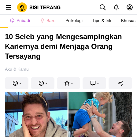
Pribadi
Baru
Psikologi
Tips & trik
Khusus
10 Seleb yang Mengesampingkan
Kariernya demi Menjaga Orang
Tersayang
Aku & Kamu
-
-
-
-