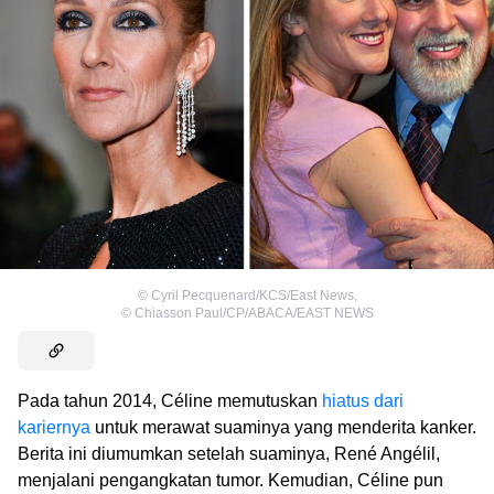
©
Cyril Pecquenard/KCS/East News
,
©
Chiasson Paul/CP/ABACA/EAST NEWS
Pada tahun 2014, Céline memutuskan
hiatus dari
kariernya
untuk merawat suaminya yang menderita kanker.
Berita ini diumumkan setelah suaminya, René Angélil,
menjalani pengangkatan tumor. Kemudian, Céline pun