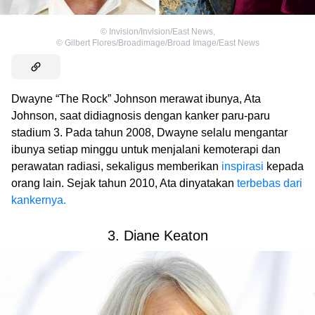
©
Invision/Invision/East News
,
©
Gilbert Flores/Broadimage/Broad Image/East News
Dwayne “The Rock” Johnson merawat ibunya, Ata
Johnson, saat didiagnosis dengan kanker paru-paru
stadium 3. Pada tahun 2008, Dwayne selalu mengantar
ibunya setiap minggu untuk menjalani kemoterapi dan
perawatan radiasi, sekaligus memberikan
inspirasi
kepada
orang lain. Sejak tahun 2010, Ata dinyatakan
terbebas dari
kankernya.
3. Diane Keaton