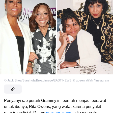
©
Jack Shea/Starshots/Broadimage/EAST NEWS
,
©
queenlatifah / Instagram
Penyanyi rap peraih Grammy ini pernah menjadi perawat
untuk ibunya, Rita Owens, yang wafat karena penyakit
paru interstisial. Dalam
wawancaranya
, dia mengaku