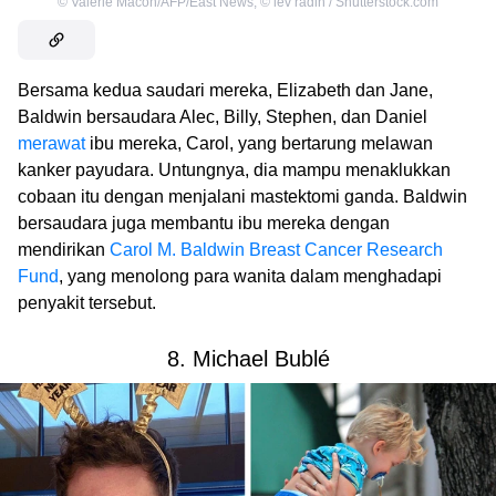
©
Valerie Macon/AFP/East News
,
©
lev radin / Shutterstock.com
Bersama kedua saudari mereka, Elizabeth dan Jane,
Baldwin bersaudara Alec, Billy, Stephen, dan Daniel
merawat
ibu mereka, Carol, yang bertarung melawan
kanker payudara. Untungnya, dia mampu menaklukkan
cobaan itu dengan menjalani mastektomi ganda. Baldwin
bersaudara juga membantu ibu mereka dengan
mendirikan
Carol M. Baldwin Breast Cancer Research
Fund
, yang menolong para wanita dalam menghadapi
penyakit tersebut.
8. Michael Bublé