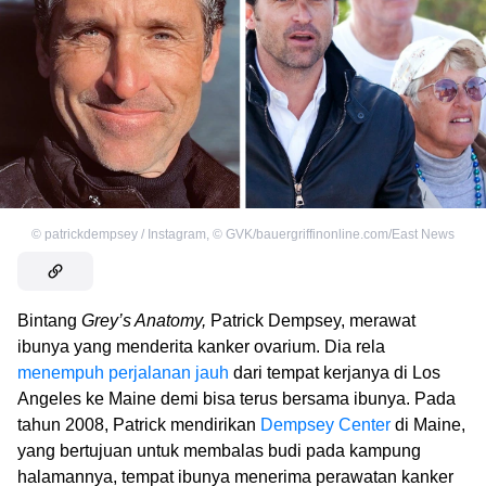
©
patrickdempsey / Instagram
,
©
GVK/bauergriffinonline.com/East News
Bintang
Grey’s Anatomy,
Patrick Dempsey, merawat
ibunya yang menderita kanker ovarium. Dia rela
menempuh perjalanan jauh
dari tempat kerjanya di Los
Angeles ke Maine demi bisa terus bersama ibunya. Pada
tahun 2008, Patrick mendirikan
Dempsey Center
di Maine,
yang bertujuan untuk membalas budi pada kampung
halamannya, tempat ibunya menerima perawatan kanker