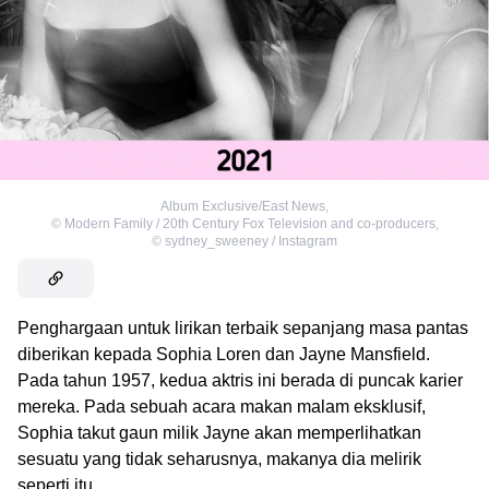
Album Exclusive/East News
,
©
Modern Family / 20th Century Fox Television and co-producers
,
©
sydney_sweeney / Instagram
Penghargaan untuk lirikan terbaik sepanjang masa pantas
diberikan kepada Sophia Loren dan Jayne Mansfield.
Pada tahun 1957, kedua aktris ini berada di puncak karier
mereka. Pada sebuah acara makan malam eksklusif,
Sophia takut gaun milik Jayne akan memperlihatkan
sesuatu yang tidak seharusnya, makanya dia melirik
seperti itu.