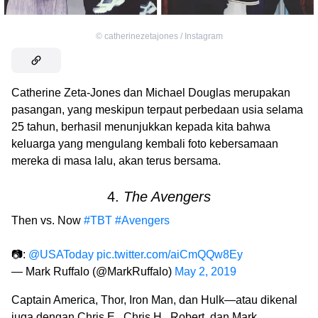
©
catherinezetajones / Instagram
Catherine Zeta-Jones dan Michael Douglas merupakan
pasangan, yang meskipun terpaut perbedaan usia selama
25 tahun, berhasil menunjukkan kepada kita bahwa
keluarga yang mengulang kembali foto kebersamaan
mereka di masa lalu, akan terus bersama.
4.
The Avengers
Then vs. Now
#TBT
#Avengers
📷:
@USAToday
pic.twitter.com/aiCmQQw8Ey
— Mark Ruffalo (@MarkRuffalo)
May 2, 2019
Captain America, Thor, Iron Man, dan Hulk
—
atau dikenal
juga dengan Chris E., Chris H., Robert, dan Mark,