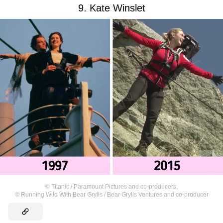
9. Kate Winslet
©
Titanic / Paramount Pictures and co-producers
,
©
Running Wild With Bear Grylls / Bear Grylls Ventures and co-producer