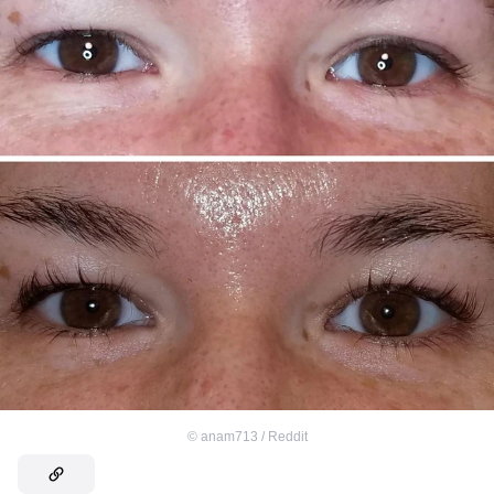
©
anam713 / Reddit