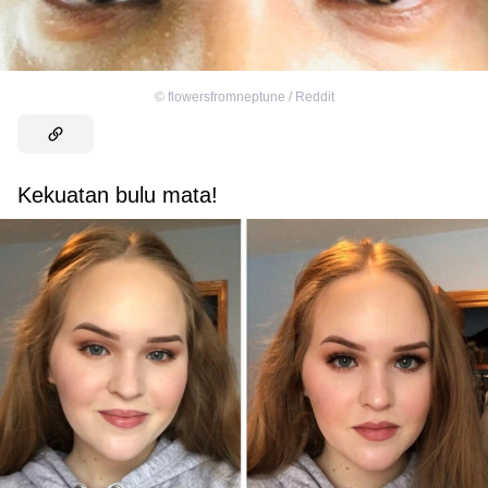
©
flowersfromneptune / Reddit
Kekuatan bulu mata!