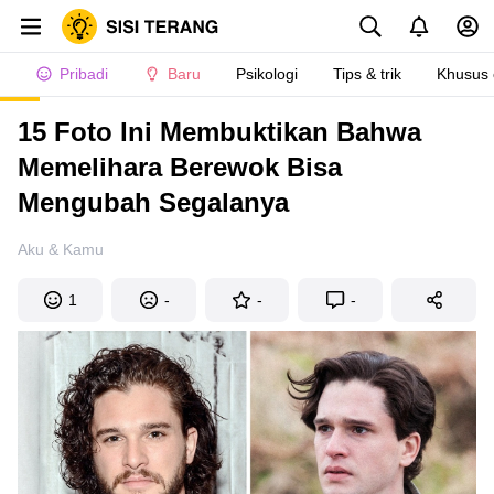
Pribadi
Baru
Psikologi
Tips & trik
Khusus
15 Foto Ini Membuktikan Bahwa
Memelihara Berewok Bisa
Mengubah Segalanya
Aku & Kamu
1
-
-
-