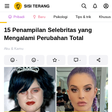
Pribadi
Baru
Psikologi
Tips & trik
Khusus
15 Penampilan Selebritas yang
Mengalami Perubahan Total
Aku & Kamu
-
-
-
-