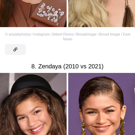
©
anyataylorjoy / instagram
,
Gilbert Flores / Broadimage / Broad Image / East
News
8. Zendaya (2010 vs 2021)