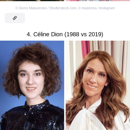
©
Denis Makarenko / Shutterstock.com
,
©
madonna / Instagram
4. Céline Dion (1988 vs 2019)