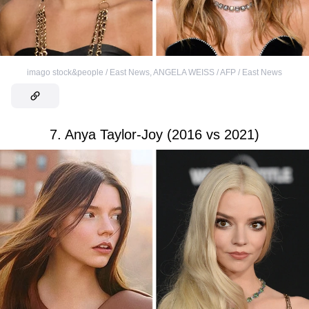
imago stock&people / East News
,
ANGELA WEISS / AFP / East News
7. Anya Taylor-Joy (2016 vs 2021)