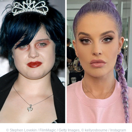
©
Stephen Lovekin / FilmMagic / Getty Images
,
©
kellyosbourne / Instagram