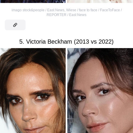
imago stock&people / East News
,
Wiese / face to face / FaceToFace /
REPORTER / East News
5. Victoria Beckham (2013 vs 2022)