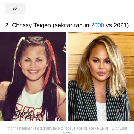
2. Chrissy Teigen (sekitar tahun
2000
vs 2021)
©
chrissyteigen / instagram
,
face to face / FaceToFace / REPORTER / East
News