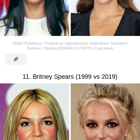
HNW / PictureLux / PictureLux / agefotostock / East News
,
Sebastien
Fremont / Starface/STARFACE PHOTO / East News
11. Britney Spears (1999 vs 2019)