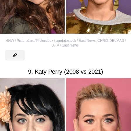
HNW / PictureLux / PictureLux / agefotostock / East News
,
CHRIS DELMAS /
AFP / East News
9. Katy Perry (2008 vs 2021)