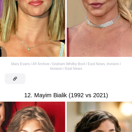
Mary Evans / AF Archive / Graham Whitby Boot / East News
,
Invision /
Invision / East News
12. Mayim Bialik (1992 vs 2021)