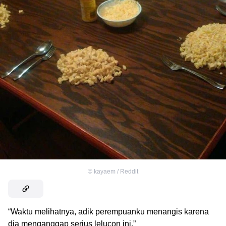
©
kayaem / Reddit
“Waktu melihatnya, adik perempuanku menangis karena
dia menganggap serius lelucon ini.”