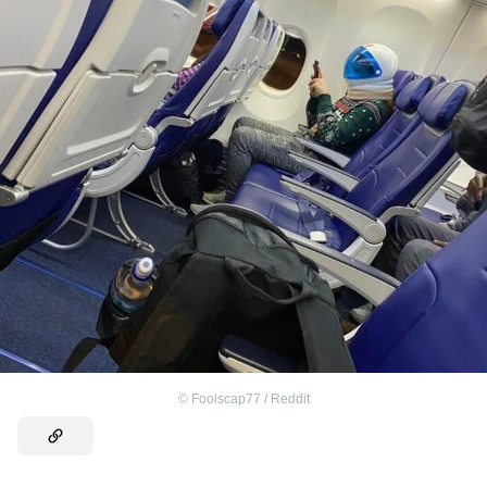
©
Foolscap77 / Reddit