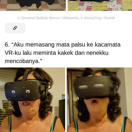
©
Giovanni Battista Moroni / Wikipedia
,
©
WearyFrog / Reddit
6. “Aku memasang mata palsu ke kacamata
VR-ku lalu meminta kakek dan nenekku
mencobanya.”