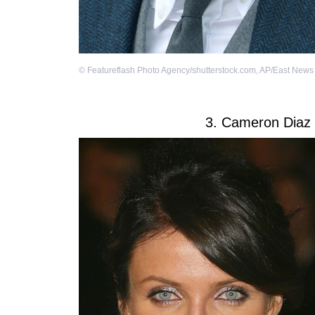
©
Featureflash Photo Agency/shutterstock.com
,
AP/East News
3. Cameron Diaz 