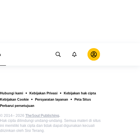
a
Hubungi kami
Kebijakan Privasi
Kebijakan hak cipta
Kebijakan Cookie
Persyaratan layanan
Peta Situs
Perbarui persetujuan
© 2014– 2026
TheSoul Publishing
.
Hak cipta dilindungi undang-undang. Semua materi di situs
ini memiliki hak cipta dan tidak dapat digunakan kecuali
diizinkan oleh Sisi Terang.