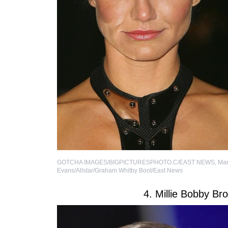
GOTCHA IMAGES/BIGPICTURESPHOTO.C/EAST NEWS
,
Ma
Evans/Allstar/Graham Whitby Boot/East News
4. Millie Bobby Br