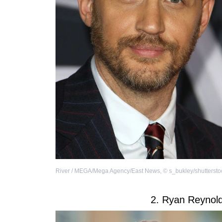
River / MEGA/Mega Agency/East News
,
©
s_bukley/shutterst
2. Ryan Reynold